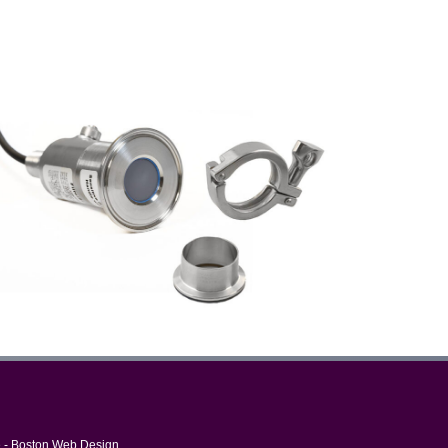
e
-
Boston Web Design